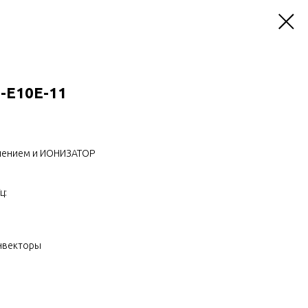
-E10E-11
влением и ИОНИЗАТОР
ц:
нвекторы