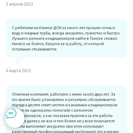
Роман Романец
3 апреля 2023
С ребятами из Климат ДСМ за много лет прошли огонь и
воду и медные трубы, всегда аккуратно, грамотно и быстро.
Лучшего ремонта кондиционеров найти в Томске сложно.
Ничего не боятся, берутся за ту работу, от которой
остальные отказываются.
​Евгений Зубков
6 марта 2023
Отличная компания, работаем с ними около двух лет. За
это время было установлено и регулярно обслуживается
порядка десяти сплит систем и канальных кондиционеров.
Так же не однократно помогали с ремонтом
кондиционеров, а как показала практика за эти работы
берутся далеко не все и тем более не у всех получается!
Работы выполняют аккуратно при этом используют
качественный профессиональный инструмент что конечно