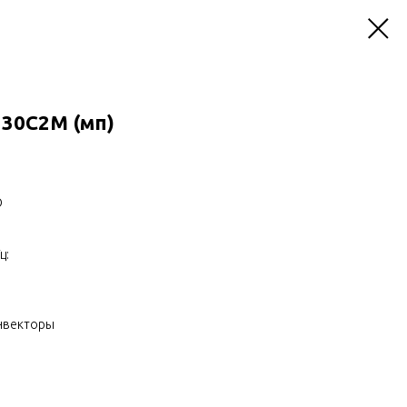
230С2M (мп)
O
ц:
нвекторы