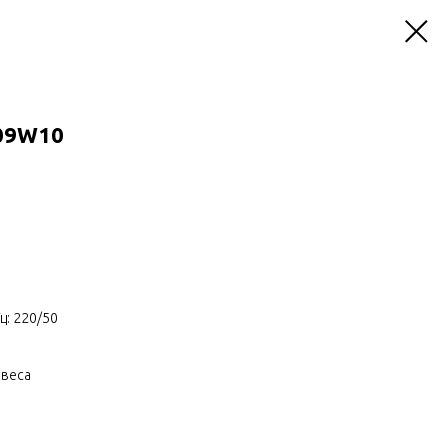
09W10
ц: 220/50
авеса