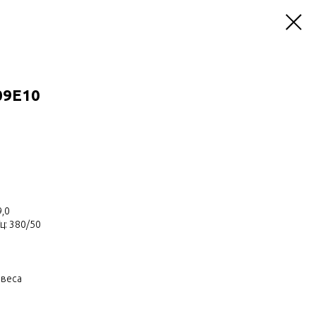
09E10
,0
ц: 380/50
авеса