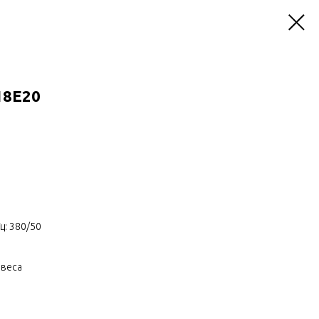
18Е20
ц: 380/50
авеса