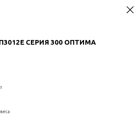
П3012Е CЕРИЯ 300 ОПТИМА
т
авеса