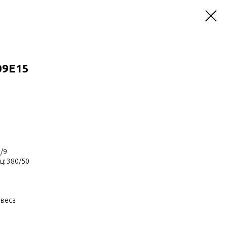
09Е15
/9
ц: 380/50
авеса