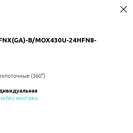
FNX(GA)-B/MOX430U-24HFN8-
ехпоточные (360°)
дивидуальная
а без монтажа