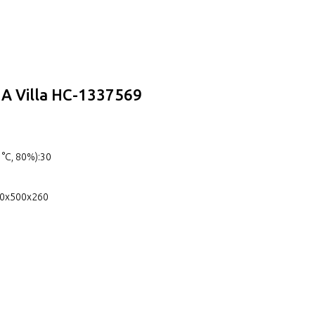
A Villa НС-1337569
°С, 80%):30
350x500x260