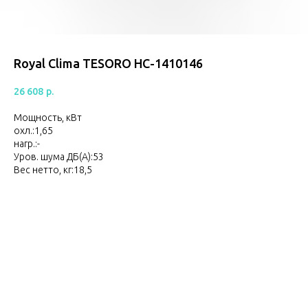
Royal Clima TESORO НС-1410146
26 608
р.
Мощность, кВт
охл.:1,65
нагр.:-
Уров. шума ДБ(A):53
Вес нетто, кг:18,5