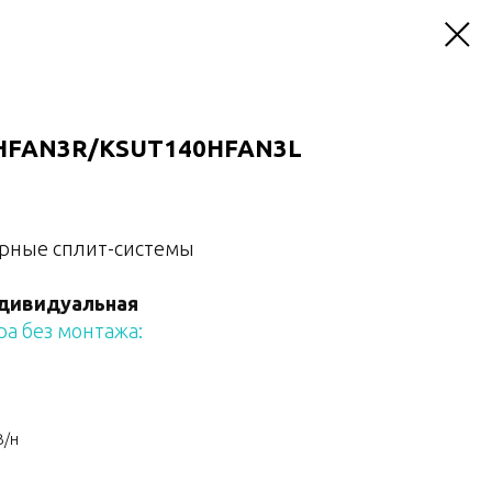
0HFAN3R/KSUT140HFAN3L
рные сплит-системы
дивидуальная
а без монтажа:
В/н