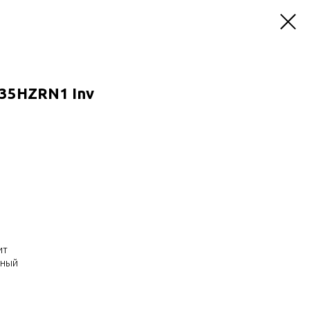
5HZRN1 Inv
ит
нный