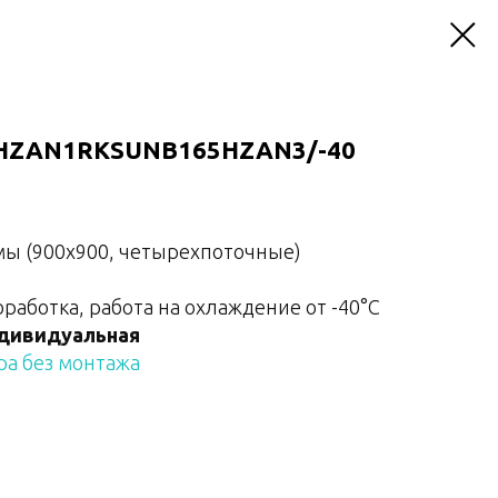
5HZAN1RKSUNB165HZAN3/-40
мы (900х900, четырехпоточные)
аботка, работа на охлаждение от -40°С
дивидуальная
а без монтажа