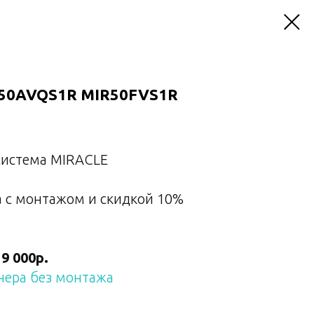
IR50AVQS1R MIR50FVS1R
система MIRACLE
 с монтажом и скидкой 10%
19 000р.
нера без монтажа