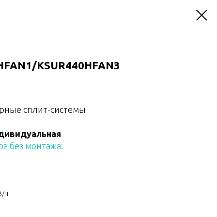
0HFAN1/KSUR440HFAN3
рные сплит-системы
дивидуальная
а без монтажа:
В/н