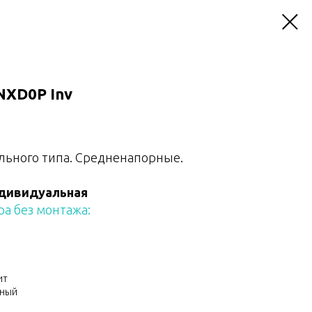
NXD0P Inv
льного типа. Средненапорные.
дивидуальная
а без монтажа:
ит
ьный