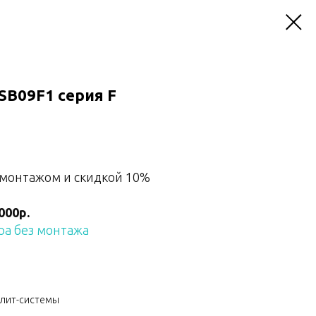
SB09F1 серия F
 монтажом и скидкой 10%
000р.
а без монтажа
плит-системы